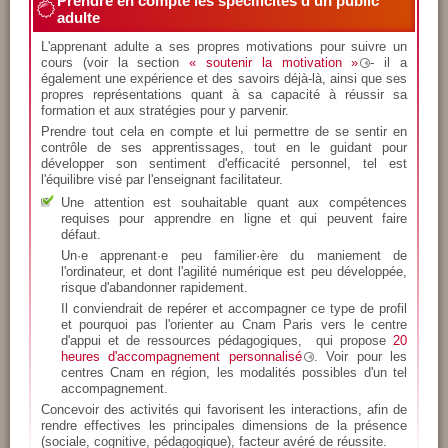
Prendre en compte les spécificités d'un public
adulte
L'apprenant adulte a ses propres motivations pour suivre un
cours (voir la section
« soutenir la motivation »
- il a
également une expérience et des savoirs déjà-là, ainsi que ses
propres représentations quant à sa capacité à réussir sa
formation et aux stratégies pour y parvenir.
Prendre tout cela en compte et lui permettre de se sentir en
contrôle de ses apprentissages, tout en le guidant pour
développer son sentiment d'efficacité personnel, tel est
l'équilibre visé par l'enseignant facilitateur.
Une attention est souhaitable quant aux compétences
requises pour apprendre en ligne et qui peuvent faire
défaut.
Un·e apprenant·e peu familier·ère du maniement de
l'ordinateur, et dont l'agilité numérique est peu développée,
risque d'abandonner rapidement.
Il conviendrait de repérer et accompagner ce type de profil
et pourquoi pas l'orienter au Cnam Paris vers le centre
d'appui et de ressources pédagogiques, qui propose
20
heures d'accompagnement personnalisé
. Voir pour les
centres Cnam en région, les modalités possibles d'un tel
accompagnement.
Concevoir des activités qui favorisent les interactions, afin de
rendre effectives les principales dimensions de la présence
(sociale, cognitive, pédagogique), facteur avéré de réussite.