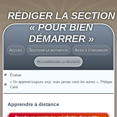
RÉDIGER LA SECTION
« POUR BIEN
DÉMARRER »
Accueil
Soutenir la motivation
Aider à s'organiser
Accompagner la réussite
Évaluer
« On apprend toujours seul, mais jamais sans les autres », Philippe
Carré
Apprendre à distance